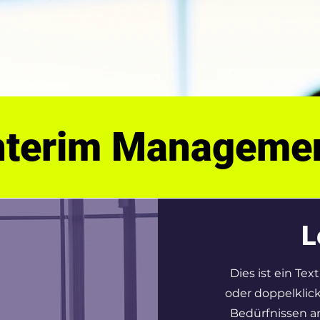
nterim Manageme
L
Dies ist ein Tex
oder doppelklick
Bedürfnissen an